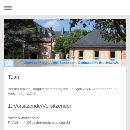
Verein der Freunde des Schönborn-Gymnasiums Bruchsal e.V.
Team
Bei der letzten Hauptversammlung am 17. April 2024 wurde der neue
Vorstand gewählt.
1. Vorsitzende/Vorsitzender
Steffen Wollscheid
E-Mail
info@foerderverein-des-sbg.de